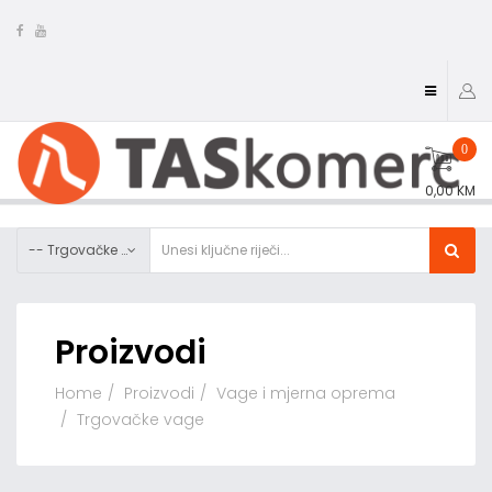
0
0,00 KM
-- Trgovačke vage
Proizvodi
Home
Proizvodi
Vage i mjerna oprema
Trgovačke vage