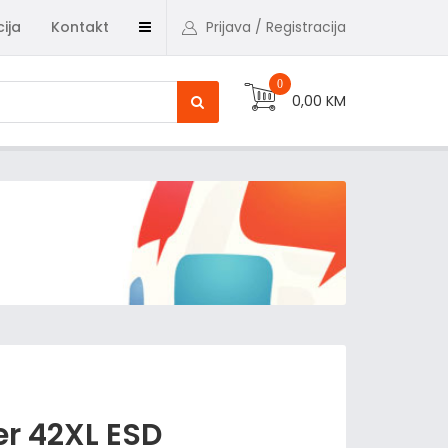
ija
Kontakt
Prijava / Registracija
0
0,00 KM
er 42XL ESD