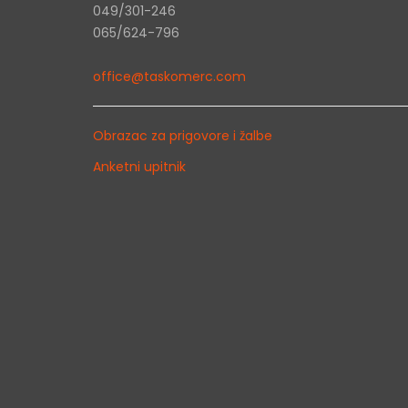
049/301-246
065/624-796
office@taskomerc.com
Obrazac za prigovore i žalbe
Anketni upitnik