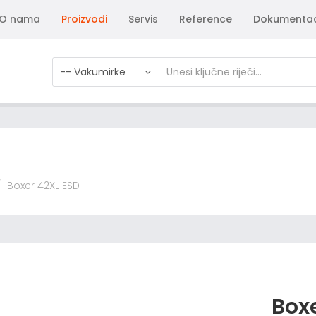
O nama
Proizvodi
Servis
Reference
Dokumentac
-- Vakumirke
Boxer 42XL ESD
Box