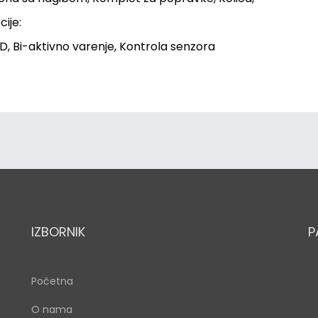
ije:
D, Bi-aktivno varenje, Kontrola senzora
IZBORNIK
P
Početna
O nama