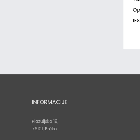
Opc
IES
INFORMACIJE
Plazuljska 18,
76101, Brčko