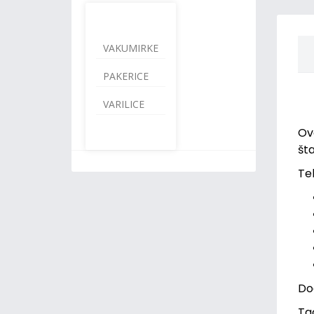
VAKUMIRKE
PAKERICE
VARILICE
Ova
št
Teh
Do
Ta