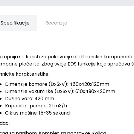
Specifikacije
Recenzije
 opcija se koristi za pakovanje elektronskih komponenti k
ampane ploče itd. zbog svoje EDS funkcije koja sprečava š
nicke karakteristike:
Dimenzije komore (DxŠxV): 460x420x120mm
Dimenzije vakumirke (DxŠxV): 610x490x420mm
Dužina vara: 420 mm
Kapacitet pumpe: 21 m3/h
Ciklus mašine: 15-35 sekundi
daci:
cna sa nagibom, Komplet za popravke, Kolica,