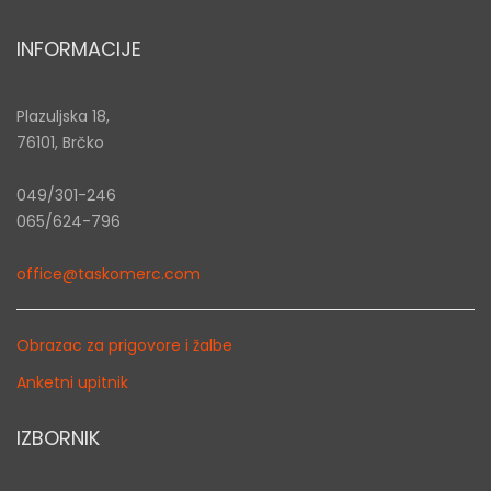
INFORMACIJE
Plazuljska 18,
76101, Brčko
049/301-246
065/624-796
office@taskomerc.com
Obrazac za prigovore i žalbe
Anketni upitnik
IZBORNIK