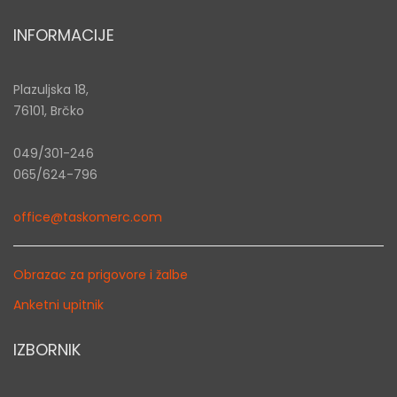
INFORMACIJE
Plazuljska 18,
76101, Brčko
049/301-246
065/624-796
office@taskomerc.com
Obrazac za prigovore i žalbe
Anketni upitnik
IZBORNIK